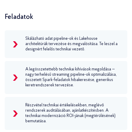
Feladatok
Skálázható adat pipeline-ok és Lakehouse
architektúrák tervezése és megvalósítása. Te leszel a
designért felelős technikai vezető.
A legösszetettebb technikai kihívások megoldása —
nagy terhelésű streaming pipeline-ok optimalizálása,
összetett Spark-feladatok hibakeresése, generikus
keretrendszerek tervezése.
Részvétel technikai értékelésekben, meglévő
rendszerek auditálásában, ajánlatkészítésben. A
technikai modernizáció ROI-jának (megtérülésének)
bemutatása.