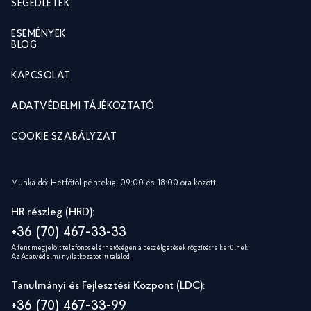
SEGÉDLETEK
ESEMÉNYEK
BLOG
KAPCSOLAT
ADATVÉDELMI TÁJÉKOZTATÓ
COOKIE SZABÁLYZAT
Munkaidő: Hétfőtől péntekig, 09:00 és 18:00 óra között.
HR részleg (HRD):
+36 (70) 467-33-33
A fent megjelölt telefonos elérhetőségen a beszélgetések rögzítésre kerülnek.
Az Adatvédelmi nyilatkozatot itt
találod
Tanulmányi és Fejlesztési Központ (LDC):
+36 (70) 467-33-99