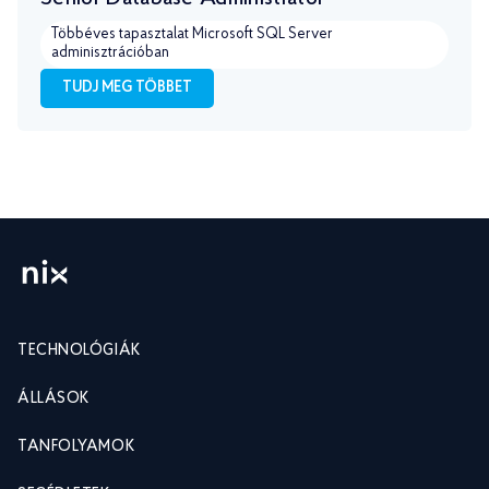
Többéves tapasztalat Microsoft SQL Server
adminisztrációban
TUDJ MEG TÖBBET
TECHNOLÓGIÁK
ÁLLÁSOK
TANFOLYAMOK