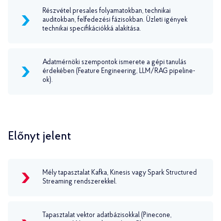
Részvétel presales folyamatokban, technikai
auditokban, felfedezési fázisokban. Üzleti igények
technikai specifikációkká alakítása.
Adatmérnöki szempontok ismerete a gépi tanulás
érdekében (Feature Engineering, LLM/RAG pipeline-
ok).
Előnyt jelent
Mély tapasztalat Kafka, Kinesis vagy Spark Structured
Streaming rendszerekkel.
Tapasztalat vektor adatbázisokkal (Pinecone,