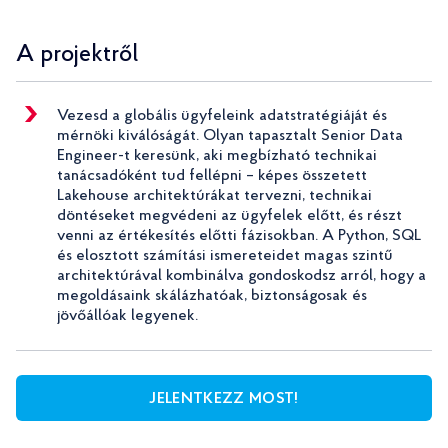
A projektről
Vezesd a globális ügyfeleink adatstratégiáját és
mérnöki kiválóságát. Olyan tapasztalt Senior Data
Engineer-t keresünk, aki megbízható technikai
tanácsadóként tud fellépni – képes összetett
Lakehouse architektúrákat tervezni, technikai
döntéseket megvédeni az ügyfelek előtt, és részt
venni az értékesítés előtti fázisokban. A Python, SQL
és elosztott számítási ismereteidet magas szintű
architektúrával kombinálva gondoskodsz arról, hogy a
megoldásaink skálázhatóak, biztonságosak és
jövőállóak legyenek.
JELENTKEZZ MOST!