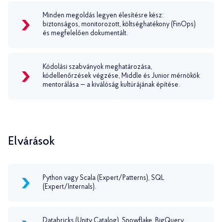
Minden megoldás legyen élesítésre kész:
biztonságos, monitorozott, költséghatékony (FinOps)
és megfelelően dokumentált.
Kódolási szabványok meghatározása,
kódellenőrzések végzése, Middle és Junior mérnökök
mentorálása — a kiválóság kultúrájának építése.
Elvárások
Python vagy Scala (Expert/Patterns), SQL
(Expert/Internals).
Databricks (Unity Catalog), Snowflake, BigQuery,