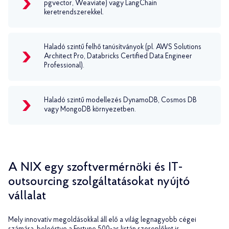
pgvector, Weaviate) vagy LangChain
keretrendszerekkel.
Haladó szintű felhő tanúsítványok (pl. AWS Solutions
Architect Pro, Databricks Certified Data Engineer
Professional).
Haladó szintű modellezés DynamoDB, Cosmos DB
vagy MongoDB környezetben.
A NIX egy szoftvermérnöki és IT-
outsourcing szolgáltatásokat nyújtó
vállalat
Mely innovatív megoldásokkal áll elő a világ legnagyobb cégei