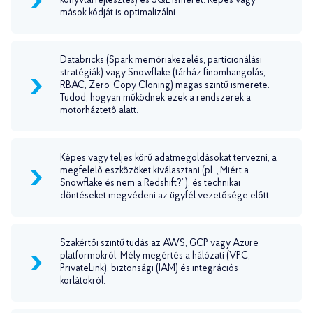
könyvtárfejlesztés) és SQL ismeret. Képes vagy
mások kódját is optimalizálni.
Databricks (Spark memóriakezelés, partícionálási
stratégiák) vagy Snowflake (tárház finomhangolás,
RBAC, Zero-Copy Cloning) magas szintű ismerete.
Tudod, hogyan működnek ezek a rendszerek a
motorháztető alatt.
Képes vagy teljes körű adatmegoldásokat tervezni, a
megfelelő eszközöket kiválasztani (pl. „Miért a
Snowflake és nem a Redshift?”), és technikai
döntéseket megvédeni az ügyfél vezetősége előtt.
Szakértői szintű tudás az AWS, GCP vagy Azure
platformokról. Mély megértés a hálózati (VPC,
PrivateLink), biztonsági (IAM) és integrációs
korlátokról.