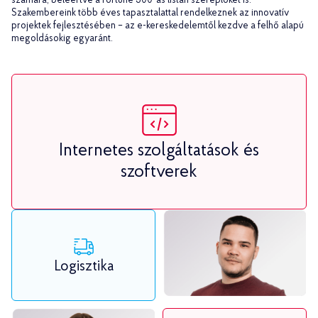
számára, beleértve a Fortune 500-as listán szereplőket is.
Szakembereink több éves tapasztalattal rendelkeznek az innovatív
projektek fejlesztésében – az e-kereskedelemtől kezdve a felhő alapú
megoldásokig egyaránt.
Internetes szolgáltatások és
szoftverek
Logisztika