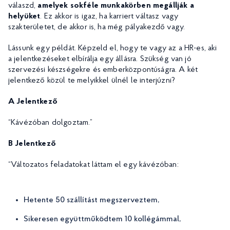
válaszd,
amelyek sokféle munkakörben megállják a
helyüket
. Ez akkor is igaz, ha karriert váltasz vagy
szakterületet, de akkor is, ha még pályakezdő vagy.
Lássunk egy példát. Képzeld el, hogy te vagy az a HR-es, aki
a jelentkezéseket elbírálja egy állásra. Szükség van jó
szervezési készségekre és emberközpontúságra. A két
jelentkező közül te melyikkel ülnél le interjúzni?
A Jelentkező
“Kávézóban dolgoztam.”
B Jelentkező
“Változatos feladatokat láttam el egy kávézóban:
Hetente 50 szállítást megszerveztem,
Sikeresen együttműködtem 10 kollégámmal,