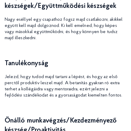
készségek/Együttműködési készségek
Nagy eséllyel egy csapathoz fogsz majd csatlakozni, akikkel
együtt kell majd dolgoznod. Ki kell emelned, hogy képes
vagy másokkal együttműködni, és hogy könnyen be tudsz
majd illeszkedni.
Tanulékonyság
Jelezd, hogy tudod majd tartani a lépést, és hogy az első
perctől produktív leszel majd. A betanítás gyakran ró extra
terhet a kollégáidra vagy mentoraidra, ezért jelezni a
fejlődési szándékodat és a gyorsaságodat kiemelten fontos.
Önálló munkavégzés/Kezdezményező
készség/Proaktivitás