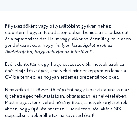
Pályakezdőként vagy pályaváltóként gyakran nehéz
eldönteni, hogyan tudod a legjobban bemutatni a tudásodat
és a tapasztalataidat. Ha itt vagy, akkor valószínűleg te is azon
gondolkozol épp, hogy
“
milyen készségeket írjak az
önéletrajzba
, hogy behívjanak interjúzni”
?
Ezért döntöttünk úgy, hogy összeszedjük, melyek azok az
önéletrajz készségek, amelyeket mindenképpen érdemes a
CV-be tenned, és hogyan érdemes prezentálnod őket.
Nemzetközi IT közvetítő cégként nagy tapasztalatunk van az
új tehetségek felkutatásában, oktatásában, és felvételében.
Most megosztunk veled néhány titkot, amelyek segíthetnek
abban, hogy új állást szerezz IT területen, sőt, akár a NIX
csapatába is bekerülhetsz, ha követed őket!