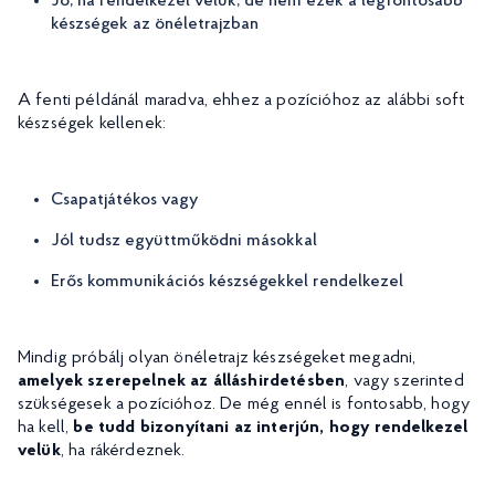
Jó, ha rendelkezel velük, de nem ezek a legfontosabb
készségek az önéletrajzban
A fenti példánál maradva, ehhez a pozícióhoz az alábbi soft
készségek kellenek:
Csapatjátékos vagy
Jól tudsz együttműködni másokkal
Erős kommunikációs készségekkel rendelkezel
Mindig próbálj olyan önéletrajz készségeket megadni,
amelyek szerepelnek az álláshirdetésben
, vagy szerinted
szükségesek a pozícióhoz. De még ennél is fontosabb, hogy
ha kell,
be tudd bizonyítani az interjún, hogy rendelkezel
velük
, ha rákérdeznek.