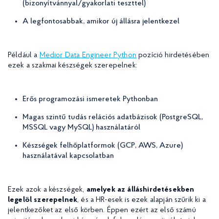
(bizonyítvánnyal/gyakorlati teszttel)
A legfontosabbak, amikor új állásra jelentkezel
Például a
Medior Data Engineer Python
pozíció hirdetésében
ezek a szakmai készségek szerepelnek:
Erős programozási ismeretek Pythonban
Magas szintű tudás ​​relációs adatbázisok (PostgreSQL,
MSSQL vagy MySQL) használatáról
Készségek felhőplatformok (GCP, AWS, Azure)
használatával kapcsolatban
Ezek azok a készségek,
amelyek az álláshirdetésekben
legelöl szerepelnek
, és a HR-esek is ezek alapján szűrik ki a
jelentkezőket az első körben. Éppen ezért az első számú