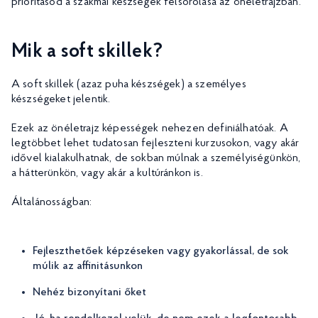
prioritásod a szakmai készségek felsorolása az önéletrajzban.
Mik a soft skillek?
A soft skillek (azaz puha készségek) a személyes
készségeket jelentik.
Ezek az önéletrajz képességek nehezen definiálhatóak. A
legtöbbet lehet tudatosan fejleszteni kurzusokon, vagy akár
idővel kialakulhatnak, de sokban múlnak a személyiségünkön,
a hátterünkön, vagy akár a kultúránkon is.
Általánosságban:
Fejleszthetőek képzéseken vagy gyakorlással, de sok
múlik az affinitásunkon
Nehéz bizonyítani őket