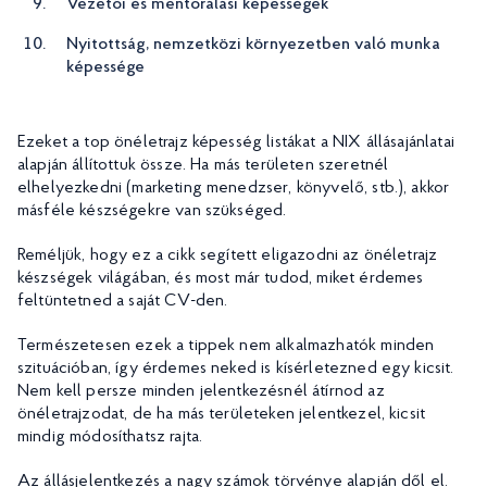
Vezetői és mentorálási képességek
Nyitottság, nemzetközi környezetben való munka
képessége
Ezeket a top önéletrajz képesség listákat a NIX állásajánlatai
alapján állítottuk össze. Ha más területen szeretnél
elhelyezkedni (marketing menedzser, könyvelő, stb.), akkor
másféle készségekre van szükséged.
Reméljük, hogy ez a cikk segített eligazodni az önéletrajz
készségek világában, és most már tudod, miket érdemes
feltüntetned a saját CV-den.
Természetesen ezek a tippek nem alkalmazhatók minden
szituációban, így érdemes neked is kísérletezned egy kicsit.
Nem kell persze minden jelentkezésnél átírnod az
önéletrajzodat, de ha más területeken jelentkezel, kicsit
mindig módosíthatsz rajta.
Az állásjelentkezés a nagy számok törvénye alapján dől el.