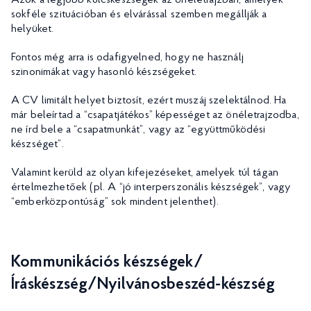
Azok a legjobb kulcskészségek az önéletrajzban, amelyek
sokféle szituációban és elvárással szemben megállják a
helyüket.
Fontos még arra is odafigyelned, hogy ne használj
szinonimákat vagy hasonló készségeket.
A CV limitált helyet biztosít, ezért muszáj szelektálnod. Ha
már beleírtad a “csapatjátékos” képességet az önéletrajzodba,
ne írd bele a “csapatmunkát”, vagy az “együttműködési
készséget”.
Valamint kerüld az olyan kifejezéseket, amelyek túl tágan
értelmezhetőek (pl. A “jó interperszonális készségek”, vagy
“emberközpontúság” sok mindent jelenthet).
Kommunikációs készségek/
Íráskészség/Nyilvánosbeszéd-készség