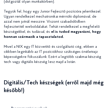
(dolgoztál olyan munkakörben).
Tegyük fel, hogy egy Junior Fejlesztő pozícióra jelentkezel.
Ugyan rendelkezel mechatronikai mérnöki diplomával, de
azzal nem jutnál messzire. Viszont szabadidődben
fejlesztettél weboldalakat. Tehát rendelkezel a megfelelő
készségekkel, és tudással, és
el is tudod magyarázni, hogy
honnan származik a tapasztalatod.
Mivel a NIX egy IT közvetítő és szolgáltató cég, ebben a
cikkben leginkább az IT pozíciókhoz szükséges önéletrajz
képességekre fókuszálunk. Ezért a legtöbb szakmai készség
tech vagy digitális készség lesz majd a listán.
Digitális/Tech készségek (erről majd még
később!)