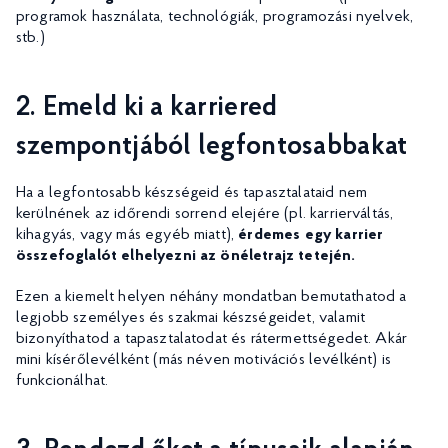
programok használata, technológiák, programozási nyelvek,
stb.)
2. Emeld ki a karriered
szempontjából legfontosabbakat
Ha a legfontosabb készségeid és tapasztalataid nem
kerülnének az időrendi sorrend elejére (pl. karrierváltás,
kihagyás, vagy más egyéb miatt),
érdemes egy karrier
összefoglalót elhelyezni az önéletrajz tetején.
Ezen a kiemelt helyen néhány mondatban bemutathatod a
legjobb személyes és szakmai készségeidet, valamit
bizonyíthatod a tapasztalatodat és rátermettségedet. Akár
mini kísérőlevélként (más néven motivációs levélként) is
funkcionálhat.