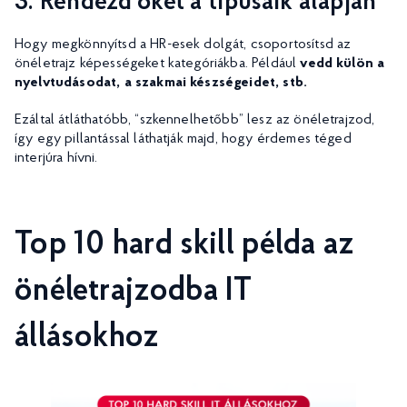
3. Rendezd őket a típusaik alapján
Hogy megkönnyítsd a HR-esek dolgát, csoportosítsd az
önéletrajz képességeket kategóriákba. Például
vedd külön a
nyelvtudásodat, a szakmai készségeidet, stb.
Ezáltal átláthatóbb, “szkennelhetőbb” lesz az önéletrajzod,
így egy pillantással láthatják majd, hogy érdemes téged
interjúra hívni.
Top 10 hard skill példa az
önéletrajzodba IT
állásokhoz