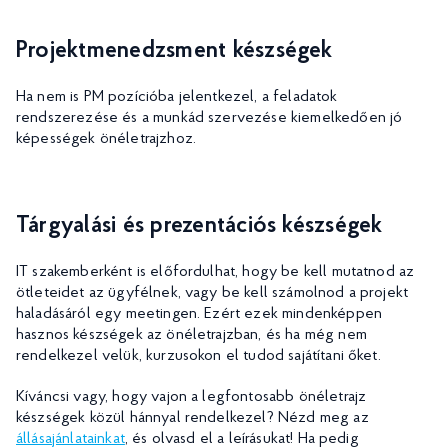
Projektmenedzsment készségek
Ha nem is PM pozícióba jelentkezel, a feladatok
rendszerezése és a munkád szervezése kiemelkedően jó
képességek önéletrajzhoz.
Tárgyalási és prezentációs készségek
IT szakemberként is előfordulhat, hogy be kell mutatnod az
ötleteidet az ügyfélnek, vagy be kell számolnod a projekt
haladásáról egy meetingen. Ezért ezek mindenképpen
hasznos készségek az önéletrajzban, és ha még nem
rendelkezel velük, kurzusokon el tudod sajátítani őket.
Kíváncsi vagy, hogy vajon a legfontosabb önéletrajz
készségek közül hánnyal rendelkezel? Nézd meg az
állásajánlatainkat
, és olvasd el a leírásukat! Ha pedig