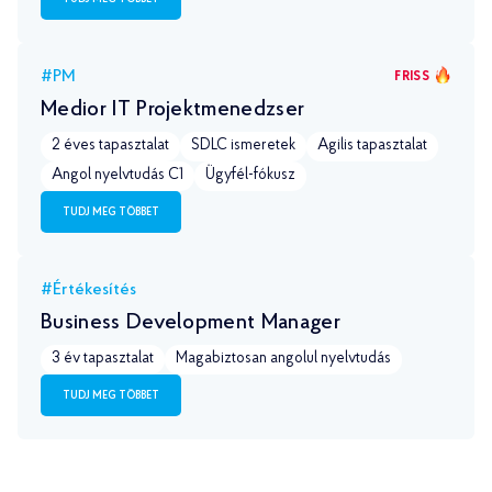
#PM
FRISS
Medior IT Projektmenedzser
2 éves tapasztalat
SDLC ismeretek
Agilis tapasztalat
Angol nyelvtudás С1
Ügyfél-fókusz
TUDJ MEG TÖBBET
#Értékesítés
Business Development Manager
3 év tapasztalat
Magabiztosan angolul nyelvtudás
TUDJ MEG TÖBBET