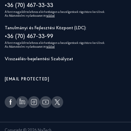
+36 (70) 467-33-33
A fent megjelölt telefonos elérhetőségen a beszélgetések rögzítésre kerülnek.
Az Adatvédelmi nyilatkozatot itt
találod
Tanulmányi és Fejlesztési Központ (LDC):
+36 (70) 467-33-99
A fent megjelölt telefonos elérhetőségen a beszélgetések rögzítésre kerülnek.
Az Adatvédelmi nyilatkozatot itt
találod
Visszaélés-bejelentési Szabályzat
[EMAIL PROTECTED]
Copyright © 2026 NixTech