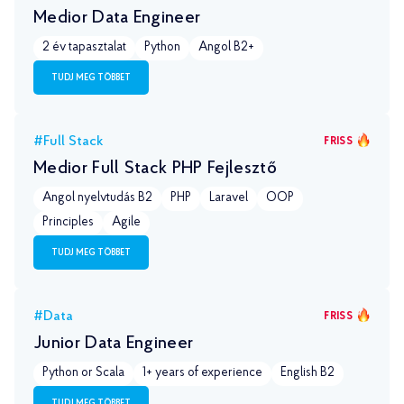
Medior Data Engineer
2 év tapasztalat
Python
Angol B2+
TUDJ MEG TÖBBET
#Full Stack
FRISS
Medior Full Stack PHP Fejlesztő
Angol nyelvtudás B2
PHP
Laravel
OOP
Principles
Agile
TUDJ MEG TÖBBET
#Data
FRISS
Junior Data Engineer
Python or Scala
1+ years of experience
English B2
TUDJ MEG TÖBBET