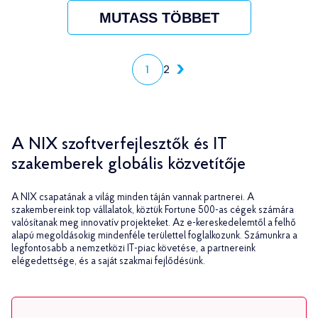
MUTASS TÖBBET
1
2
A NIX szoftverfejlesztők és IT
szakemberek globális közvetítője
A NIX csapatának a világ minden táján vannak partnerei. A
szakembereink top vállalatok, köztük Fortune 500-as cégek számára
valósítanak meg innovatív projekteket. Az e-kereskedelemtől a felhő
alapú megoldásokig mindenféle területtel foglalkozunk. Számunkra a
legfontosabb a nemzetközi IT-piac követése, a partnereink
elégedettsége, és a saját szakmai fejlődésünk.