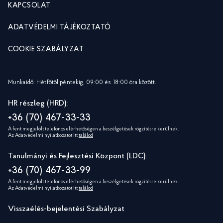
KAPCSOLAT
ADATVÉDELMI TÁJÉKOZTATÓ
COOKIE SZABÁLYZAT
Munkaidő: Hétfőtől péntekig, 09:00 és 18:00 óra között.
HR részleg (HRD):
+36 (70) 467-33-33
A fent megjelölt telefonos elérhetőségen a beszélgetések rögzítésre kerülnek.
Az Adatvédelmi nyilatkozatot itt
találod
Tanulmányi és Fejlesztési Központ (LDC):
+36 (70) 467-33-99
A fent megjelölt telefonos elérhetőségen a beszélgetések rögzítésre kerülnek.
Az Adatvédelmi nyilatkozatot itt
találod
Visszaélés-bejelentési Szabályzat