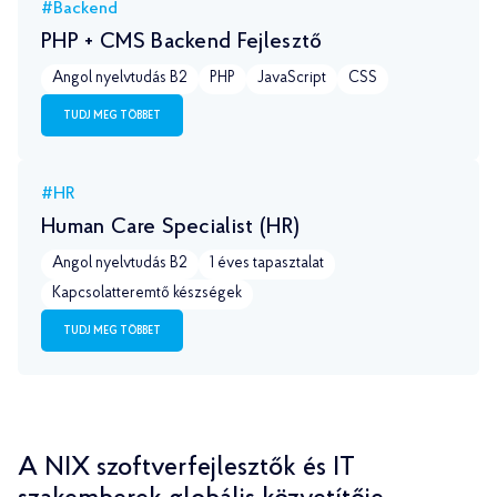
#Backend
PHP + CMS Backend Fejlesztő
Angol nyelvtudás B2
PHP
JavaScript
CSS
TUDJ MEG TÖBBET
#HR
Human Care Specialist (HR)
Angol nyelvtudás B2
1 éves tapasztalat
Kapcsolatteremtő készségek
TUDJ MEG TÖBBET
A NIX szoftverfejlesztők és IT