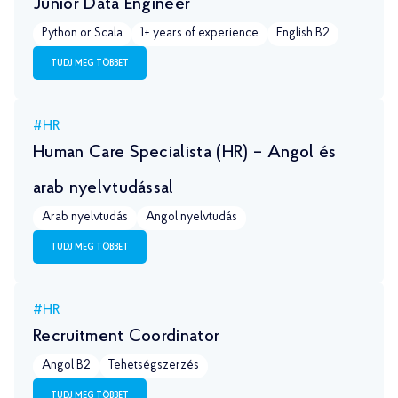
Junior Data Engineer
Python or Scala
1+ years of experience
English B2
TUDJ MEG TÖBBET
#HR
Human Care Specialista (HR) – Angol és
arab nyelvtudással
Arab nyelvtudás
Angol nyelvtudás
TUDJ MEG TÖBBET
#HR
Recruitment Coordinator
Angol B2
Tehetségszerzés
TUDJ MEG TÖBBET