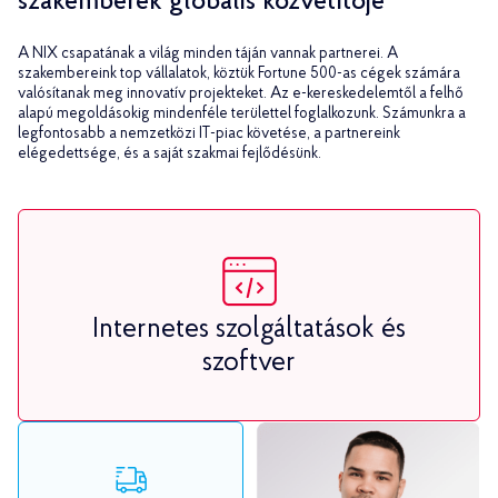
szakemberek globális közvetítője
A NIX csapatának a világ minden táján vannak partnerei. A
szakembereink top vállalatok, köztük Fortune 500-as cégek számára
valósítanak meg innovatív projekteket. Az e-kereskedelemtől a felhő
alapú megoldásokig mindenféle területtel foglalkozunk. Számunkra a
legfontosabb a nemzetközi IT-piac követése, a partnereink
elégedettsége, és a saját szakmai fejlődésünk.
Internetes szolgáltatások és
szoftver