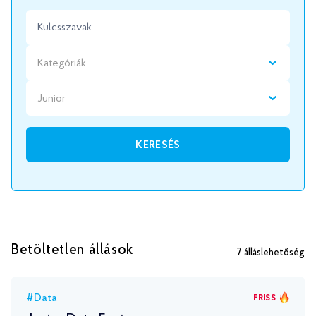
Kategóriák
Junior
KERESÉS
Betöltetlen állások
7
álláslehetőség
#Data
FRISS