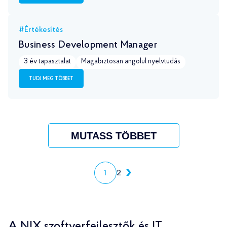
#Értékesítés
Business Development Manager
3 év tapasztalat
Magabiztosan angolul nyelvtudás
TUDJ MEG TÖBBET
MUTASS TÖBBET
1
2
A NIX szoftverfejlesztők és IT