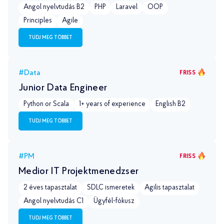
Angol nyelvtudás B2
PHP
Laravel
OOP
Principles
Agile
TUDJ MEG TÖBBET
#Data
FRISS
Junior Data Engineer
Python or Scala
1+ years of experience
English B2
TUDJ MEG TÖBBET
#PM
FRISS
Medior IT Projektmenedzser
2 éves tapasztalat
SDLC ismeretek
Agilis tapasztalat
Angol nyelvtudás С1
Ügyfél-fókusz
TUDJ MEG TÖBBET