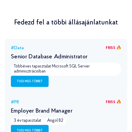
Fedezd fel a többi állásajánlatunkat
#Data
FRISS
Senior Database Administrator
Többéves tapasztalat Microsoft SQL Server
adminisztrációban
TUDJ MEG TÖBBET
#PR
FRISS
Employer Brand Manager
3 év tapasztalat
Angol B2
TUDJ MEG TÖBBET