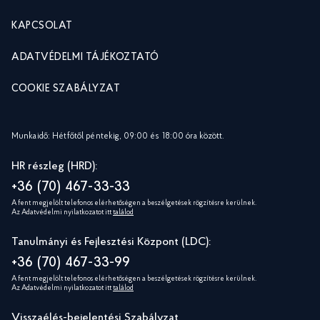
KAPCSOLAT
ADATVÉDELMI TÁJÉKOZTATÓ
COOKIE SZABÁLYZAT
Munkaidő: Hétfőtől péntekig, 09:00 és 18:00 óra között.
HR részleg (HRD):
+36 (70) 467-33-33
A fent megjelölt telefonos elérhetőségen a beszélgetések rögzítésre kerülnek.
Az Adatvédelmi nyilatkozatot itt
találod
Tanulmányi és Fejlesztési Központ (LDC):
+36 (70) 467-33-99
A fent megjelölt telefonos elérhetőségen a beszélgetések rögzítésre kerülnek.
Az Adatvédelmi nyilatkozatot itt
találod
Visszaélés-bejelentési Szabályzat