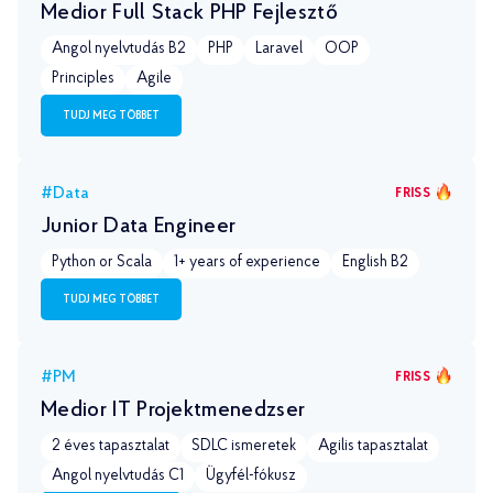
Medior Full Stack PHP Fejlesztő
Angol nyelvtudás B2
PHP
Laravel
OOP
Principles
Agile
TUDJ MEG TÖBBET
#Data
FRISS
Junior Data Engineer
Python or Scala
1+ years of experience
English B2
TUDJ MEG TÖBBET
#PM
FRISS
Medior IT Projektmenedzser
2 éves tapasztalat
SDLC ismeretek
Agilis tapasztalat
Angol nyelvtudás С1
Ügyfél-fókusz