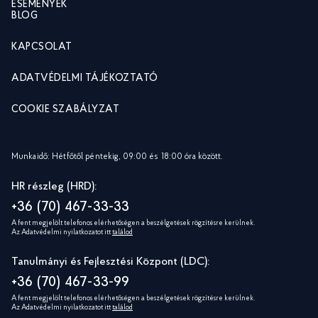
ESEMÉNYEK
BLOG
KAPCSOLAT
ADATVÉDELMI TÁJÉKOZTATÓ
COOKIE SZABÁLYZAT
Munkaidő: Hétfőtől péntekig, 09:00 és 18:00 óra között.
HR részleg (HRD):
+36 (70) 467-33-33
A fent megjelölt telefonos elérhetőségen a beszélgetések rögzítésre kerülnek.
Az Adatvédelmi nyilatkozatot itt
találod
Tanulmányi és Fejlesztési Központ (LDC):
+36 (70) 467-33-99
A fent megjelölt telefonos elérhetőségen a beszélgetések rögzítésre kerülnek.
Az Adatvédelmi nyilatkozatot itt
találod