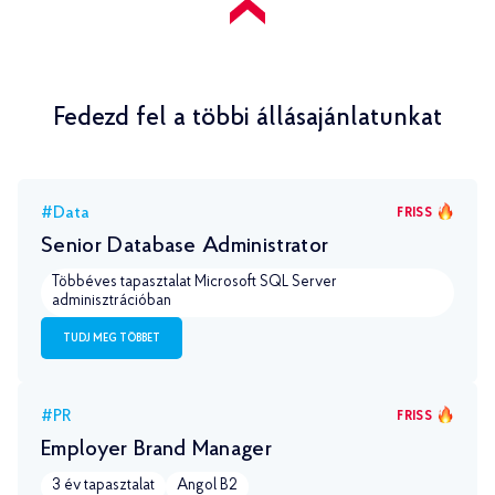
Fedezd fel a többi állásajánlatunkat
#Data
FRISS
Senior Database Administrator
Többéves tapasztalat Microsoft SQL Server
adminisztrációban
TUDJ MEG TÖBBET
#PR
FRISS
Employer Brand Manager
3 év tapasztalat
Angol B2