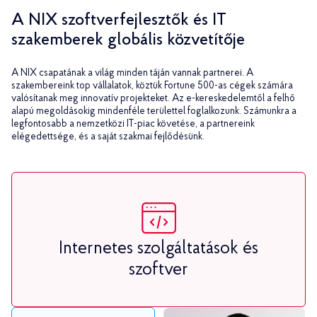
A NIX szoftverfejlesztők és IT
szakemberek globális közvetítője
A NIX csapatának a világ minden táján vannak partnerei. A
szakembereink top vállalatok, köztük Fortune 500-as cégek számára
valósítanak meg innovatív projekteket. Az e-kereskedelemtől a felhő
alapú megoldásokig mindenféle területtel foglalkozunk. Számunkra a
legfontosabb a nemzetközi IT-piac követése, a partnereink
elégedettsége, és a saját szakmai fejlődésünk.
Internetes szolgáltatások és
szoftver