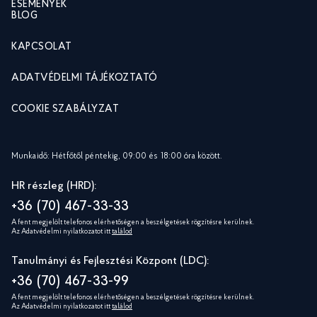
ESEMÉNYEK
BLOG
KAPCSOLAT
ADATVÉDELMI TÁJÉKOZTATÓ
COOKIE SZABÁLYZAT
Munkaidő: Hétfőtől péntekig, 09:00 és 18:00 óra között.
HR részleg (HRD):
+36 (70) 467-33-33
A fent megjelölt telefonos elérhetőségen a beszélgetések rögzítésre kerülnek.
Az Adatvédelmi nyilatkozatot itt
találod
Tanulmányi és Fejlesztési Központ (LDC):
+36 (70) 467-33-99
A fent megjelölt telefonos elérhetőségen a beszélgetések rögzítésre kerülnek.
Az Adatvédelmi nyilatkozatot itt
találod