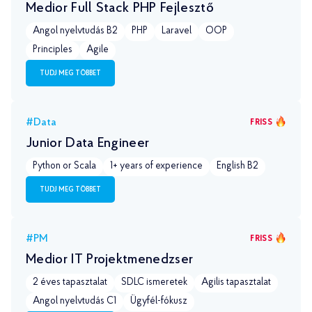
Medior Full Stack PHP Fejlesztő
Angol nyelvtudás B2
PHP
Laravel
OOP
Principles
Agile
TUDJ MEG TÖBBET
#Data
FRISS
Junior Data Engineer
Python or Scala
1+ years of experience
English B2
TUDJ MEG TÖBBET
#PM
FRISS
Medior IT Projektmenedzser
2 éves tapasztalat
SDLC ismeretek
Agilis tapasztalat
Angol nyelvtudás С1
Ügyfél-fókusz