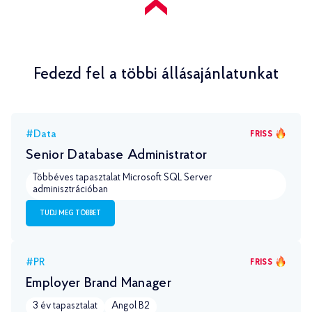
Fedezd fel a többi állásajánlatunkat
#Data
FRISS
Senior Database Administrator
Többéves tapasztalat Microsoft SQL Server
adminisztrációban
TUDJ MEG TÖBBET
#PR
FRISS
Employer Brand Manager
3 év tapasztalat
Angol B2