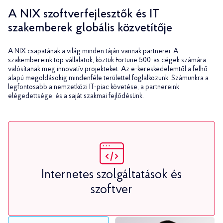
A NIX szoftverfejlesztők és IT
szakemberek globális közvetítője
A NIX csapatának a világ minden táján vannak partnerei. A
szakembereink top vállalatok, köztük Fortune 500-as cégek számára
valósítanak meg innovatív projekteket. Az e-kereskedelemtől a felhő
alapú megoldásokig mindenféle területtel foglalkozunk. Számunkra a
legfontosabb a nemzetközi IT-piac követése, a partnereink
elégedettsége, és a saját szakmai fejlődésünk.
Internetes szolgáltatások és
szoftver