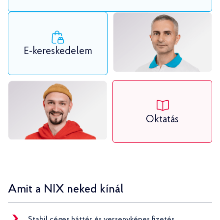
E-kereskedelem
Oktatás
Amit a NIX neked kínál
Stabil céges háttér és versenyképes fizetés