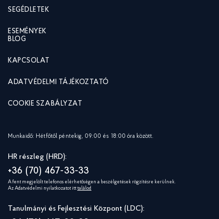
SEGÉDLETEK
ESEMÉNYEK
BLOG
KAPCSOLAT
ADATVÉDELMI TÁJÉKOZTATÓ
COOKIE SZABÁLYZAT
Munkaidő: Hétfőtől péntekig, 09:00 és 18:00 óra között.
HR részleg (HRD):
+36 (70) 467-33-33
A fent megjelölt telefonos elérhetőségen a beszélgetések rögzítésre kerülnek.
Az Adatvédelmi nyilatkozatot itt
találod
Tanulmányi és Fejlesztési Központ (LDC):