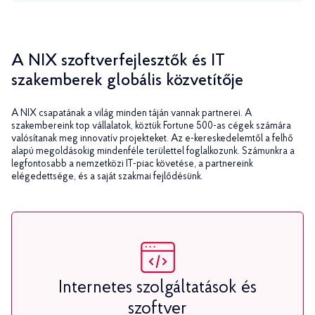
A NIX szoftverfejlesztők és IT
szakemberek globális közvetítője
A NIX csapatának a világ minden táján vannak partnerei. A
szakembereink top vállalatok, köztük Fortune 500-as cégek számára
valósítanak meg innovatív projekteket. Az e-kereskedelemtől a felhő
alapú megoldásokig mindenféle területtel foglalkozunk. Számunkra a
legfontosabb a nemzetközi IT-piac követése, a partnereink
elégedettsége, és a saját szakmai fejlődésünk.
Internetes szolgáltatások és
szoftver