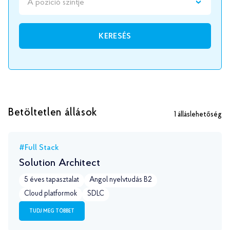
A pozíció szintje
KERESÉS
Betöltetlen állások
1
álláslehetőség
#Full Stack
Solution Architect
5 éves tapasztalat
Angol nyelvtudás B2
Сloud platformok
SDLC
TUDJ MEG TÖBBET