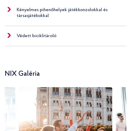
Kényelmes pihenőhelyek játékkonzolokkal és
társasjátékokkal
Védett biciklitároló
NIX Galéria