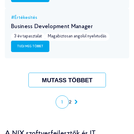
#Értékesítés
Business Development Manager
3 év tapasztalat
Magabiztosan angolul nyelvtudás
TUDJ MEG TÖBBET
MUTASS TÖBBET
1
2
A NIX szoftverfejlesztők és IT