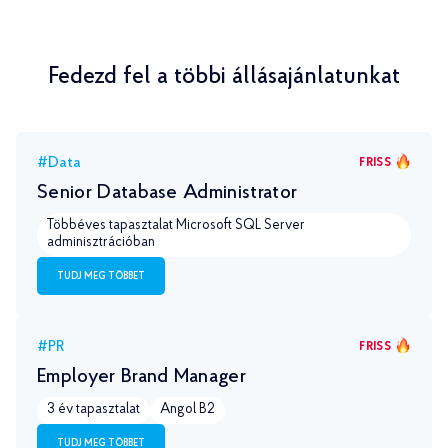
Fedezd fel a többi állásajánlatunkat
#Data
FRISS
Senior Database Administrator
Többéves tapasztalat Microsoft SQL Server
adminisztrációban
TUDJ MEG TÖBBET
#PR
FRISS
Employer Brand Manager
3 év tapasztalat
Angol B2
TUDJ MEG TÖBBET