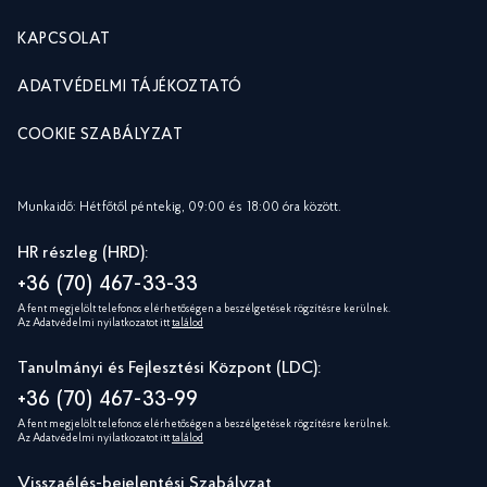
KAPCSOLAT
ADATVÉDELMI TÁJÉKOZTATÓ
COOKIE SZABÁLYZAT
Munkaidő: Hétfőtől péntekig, 09:00 és 18:00 óra között.
HR részleg (HRD):
+36 (70) 467-33-33
A fent megjelölt telefonos elérhetőségen a beszélgetések rögzítésre kerülnek.
Az Adatvédelmi nyilatkozatot itt
találod
Tanulmányi és Fejlesztési Központ (LDC):
+36 (70) 467-33-99
A fent megjelölt telefonos elérhetőségen a beszélgetések rögzítésre kerülnek.
Az Adatvédelmi nyilatkozatot itt
találod
Visszaélés-bejelentési Szabályzat