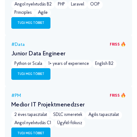
Angol nyelvtudás B2
PHP
Laravel
OOP
Principles
Agile
TUDJ MEG TÖBBET
#Data
FRISS
Junior Data Engineer
Python or Scala
1+ years of experience
English B2
TUDJ MEG TÖBBET
#PM
FRISS
Medior IT Projektmenedzser
2 éves tapasztalat
SDLC ismeretek
Agilis tapasztalat
Angol nyelvtudás С1
Ügyfél-fókusz
TUDJ MEG TÖBBET